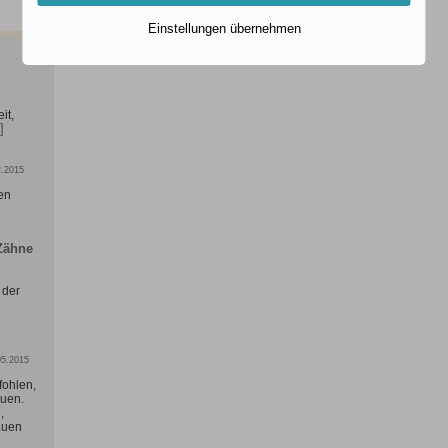
Einstellungen übernehmen
it,
]
2.2015
en
Zähne
 der
05.2015
ohlen,
auen.
,
auen