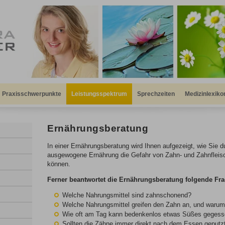
Praxisschwerpunkte
Leistungsspektrum
Sprechzeiten
Medizinlexiko
Ernährungsberatung
In einer Ernährungsberatung wird Ihnen aufgezeigt, wie Sie d
ausgewogene Ernährung die Gefahr von Zahn- und Zahnfleis
können.
Ferner beantwortet die Ernährungsberatung folgende Fra
Welche Nahrungsmittel sind zahnschonend?
Welche Nahrungsmittel greifen den Zahn an, und waru
Wie oft am Tag kann bedenkenlos etwas Süßes geges
Sollten die Zähne immer direkt nach dem Essen geputz