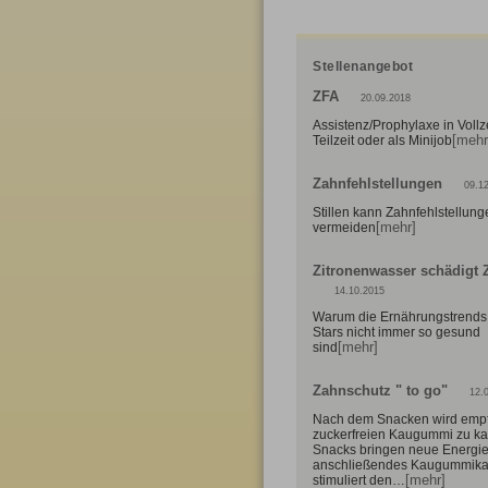
Stellenangebot
ZFA
20.09.2018
Assistenz/Prophylaxe in Vollze
[mehr
Teilzeit oder als Minijob
Zahnfehlstellungen
09.1
Stillen kann Zahnfehlstellung
[mehr]
vermeiden
Zitronenwasser schädigt 
14.10.2015
Warum die Ernährungstrends
Stars nicht immer so gesund
[mehr]
sind
Zahnschutz " to go"
12.
Nach dem Snacken wird empf
zuckerfreien Kaugummi zu k
Snacks bringen neue Energie
anschließendes Kaugummik
[mehr]
stimuliert den…