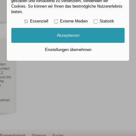
gestalten und fortlaufend zu verbessern, verwenden wir
Cookies. So können wir Ihnen das bestmögliche Nutzererlebnis
bieten.
Essenziell
Externe Medien
Statistik
Akzeptieren
Einstellungen übernehmen
nten
achten
12.
uar bis
 Ab
r
aehner
Barrierefreiheit
Sitemap
Suche