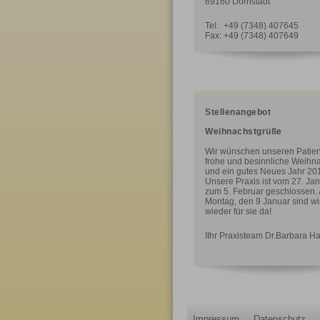
89160 Dornstadt
Tel:
+49 (7348) 407645
Fax:
+49 (7348) 407649
Stellenangebot
Weihnachstgrüße
Wir wünschen unseren Patie
frohe und besinnliche Weihn
und ein gutes Neues Jahr 20
Unsere Praxis ist vom 27. Jan
zum 5. Februar geschlossen.
Montag, den 9 Januar sind wi
wieder für sie da!
IIhr Praxisteam Dr.Barbara H
Impressum
Datenschutz