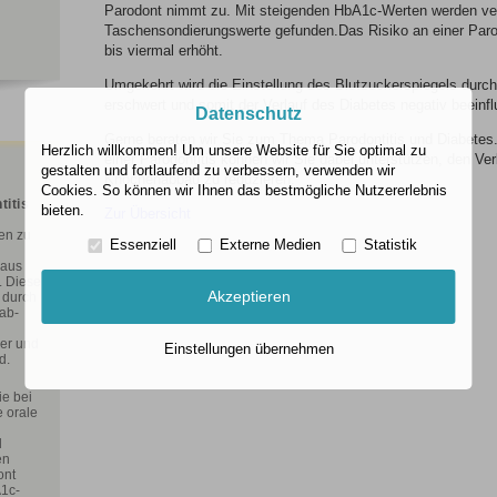
Parodont nimmt zu. Mit steigenden HbA1c-Werten werden ve
Taschensondierungswerte gefunden.Das Risiko an einer Parodo
bis viermal erhöht.
Umgekehrt wird die Einstellung des Blutzuckerspiegels durch
erschwert und somit der Verlauf des Diabetes negativ beeinfl
Datenschutz
Gerne beraten wir Sie zum Thema Parodontitis und Diabetes
Herzlich willkommen! Um unsere Website für Sie optimal zu
einer Parodontitis können wir Sie dabei unterstützen, den Ver
gestalten und fortlaufend zu verbessern, verwenden wir
Knochenabbau zu reduzieren.
Cookies. So können wir Ihnen das bestmögliche Nutzererlebnis
titis
bieten.
Zur Übersicht
en zu
Essenziell
Externe Medien
Statistik
 aus
. Diese
Akzeptieren
 durch
ab-
per und
Einstellungen übernehmen
d.
ie bei
e orale
l
en
ont
A1c-