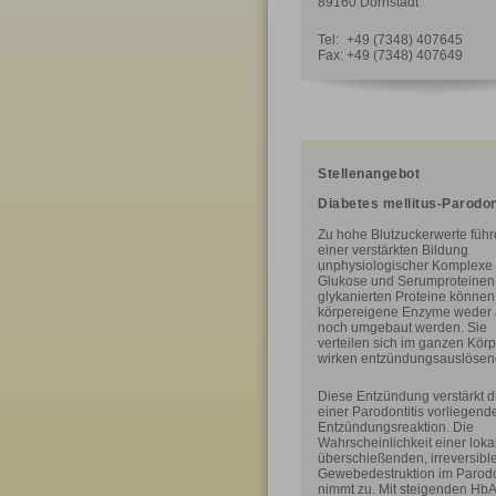
89160 Dornstadt
Tel:
+49 (7348) 407645
Fax:
+49 (7348) 407649
Stellenangebot
Diabetes mellitus-Parodon
Zu hohe Blutzuckerwerte führ
einer verstärkten Bildung
unphysiologischer Komplexe
Glukose und Serumproteinen
glykanierten Proteine können
körpereigene Enzyme weder 
noch umgebaut werden. Sie
verteilen sich im ganzen Kör
wirken entzündungsauslösen
Diese Entzündung verstärkt d
einer Parodontitis vorliegend
Entzündungsreaktion. Die
Wahrscheinlichkeit einer loka
überschießenden, irreversibl
Gewebedestruktion im Parod
nimmt zu. Mit steigenden Hb