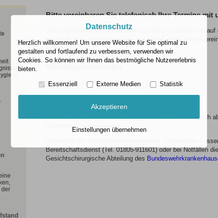
Bitte vereinbaren Sie telefonisch Ihre Termine mit 
Datenschutz
Um möglichst kurze Wartezeiten und einen optimalen Ablauf 
te
unsere Praxis als Bestellpraxis organisiert. Eine Terminverei
Herzlich willkommen! Um unsere Website für Sie optimal zu
erforderlich.
gestalten und fortlaufend zu verbessern, verwenden wir
Cookies. So können wir Ihnen das bestmögliche Nutzererlebnis
heit
Spezialsprechstunden
gnisse
bieten.
hygiene
Mo. und Do. nach Vereinbarung
Essenziell
Externe Medien
Statistik
e
Akute Beschwerden / Notfälle
Akzeptieren
Bei akuten Beschwerden haben Sie die Möglichkeit täglich ab
Akuttermin zu vereinbaren.
Einstellungen übernehmen
Außerhalb der Sprechzeiten kontaktieren Sie bitte den kasse
Bereitschaftsdienst (Tel. 01805-911601) oder bei Notfällen di
en
Gesichtschirurgische Abteilung des
Bundeswehrkrankenhaus
 eine
ken,
 der
fstand