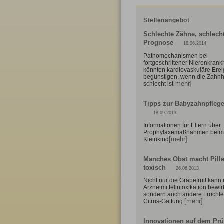
Stellenangebot
Schlechte Zähne, schlech
Prognose
18.06.2014
Pathomechanismen bei
fortgeschrittener Nierenkrank
könnten kardiovaskuläre Erei
begünstigen, wenn die Zahn
[mehr]
schlecht ist
Tipps zur Babyzahnpfleg
18.09.2013
Informationen für Eltern über
Prophylaxemaßnahmen beim
[mehr]
Kleinkind
Manches Obst macht Pill
toxisch
26.06.2013
Nicht nur die Grapefruit kann
Arzneimittelintoxikation bewir
sondern auch andere Früchte
[mehr]
Citrus-Gattung.
Innovationen auf dem Prü