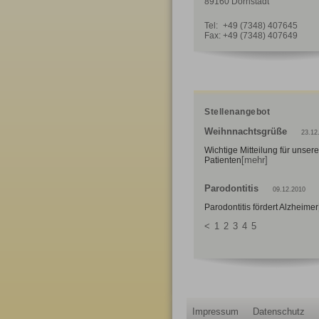
89160 Dornstadt
Tel:
+49 (7348) 407645
Fax:
+49 (7348) 407649
Stellenangebot
Weihnnachtsgrüße
23.12
Wichtige Mitteilung für unsere
[mehr]
Patienten
Parodontitis
09.12.2010
Parodontitis fördert Alzheimer
<
1
2
3
4
5
Impressum
Datenschutz