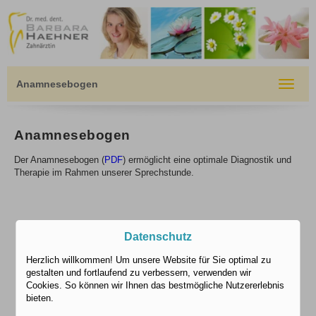
Anamnesebogen
Toggle
navigat
Anamnesebogen
Der Anamnesebogen (
PDF
) ermöglicht eine optimale Diagnostik und
Therapie im Rahmen unserer Sprechstunde.
Datenschutz
Herzlich willkommen! Um unsere Website für Sie optimal zu
gestalten und fortlaufend zu verbessern, verwenden wir
Cookies. So können wir Ihnen das bestmögliche Nutzererlebnis
bieten.