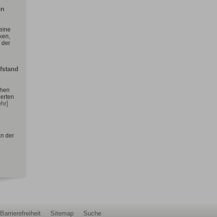
en
 eine
ken,
 der
fstand
chen
erten
hr]
an der
Barrierefreiheit
Sitemap
Suche