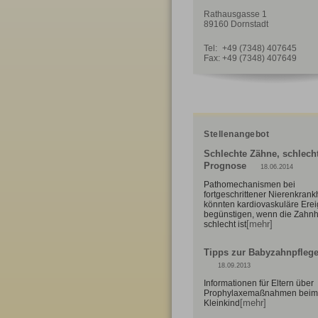
Rathausgasse 1
89160 Dornstadt
Tel:
+49 (7348) 407645
Fax:
+49 (7348) 407649
Stellenangebot
Schlechte Zähne, schlech
Prognose
18.06.2014
Pathomechanismen bei
fortgeschrittener Nierenkrank
könnten kardiovaskuläre Erei
begünstigen, wenn die Zahn
[mehr]
schlecht ist
Tipps zur Babyzahnpfleg
18.09.2013
Informationen für Eltern über
Prophylaxemaßnahmen beim
[mehr]
Kleinkind