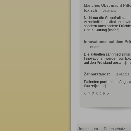
Manches Obst macht Pill
toxisch
26.06.2013
Nicht nur die Grapefruit kann
Arzneimittelintoxikation bewir
sondern auch andere Früchte
[mehr]
Citrus-Gattung.
Innovationen auf dem Prü
19.09.2012
Die aktuellen zahnmedizinis
Innovationen werden von Exp
[me
auf den Prüfstand gestellt.
Zahnarztangst
19.07.2012
Patienten packen ihre Angst 
[mehr]
Wurzel
<
1
2
3
4
5
>
Impressum
Datenschutz