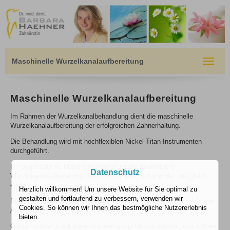
Maschinelle Wurzelkanalaufbereitung
Toggle
navigat
Maschinelle Wurzelkanalaufbereitung
Im Rahmen der Wurzelkanalbehandlung dient die maschinelle
Wurzelkanalaufbereitung der erfolgreichen Zahnerhaltung.
Die Behandlung wird mit hochflexiblen Nickel-Titan-Instrumenten
durchgeführt.
Im Gegensatz zu Handinstrumenten ist die maschinelle
Datenschutz
Wurzelkanalaufbereitung deutlich schneller, schonender und gleich
exakt.
Herzlich willkommen! Um unsere Website für Sie optimal zu
gestalten und fortlaufend zu verbessern, verwenden wir
Die hohe Elastizität der Instrumente ermöglicht eine ausgezeichnete
Cookies. So können wir Ihnen das bestmögliche Nutzererlebnis
Anpassung an den Wurzelkanalverlauf.
bieten.
Gekrümmte Wurzelkanälen können somit besser erhalten und schwer