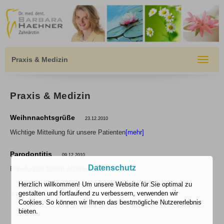
Praxis & Medizin
Toggle
navigat
Praxis & Medizin
Weihnnachtsgrüße
23.12.2010
Wichtige Mitteilung für unsere Patienten
[mehr]
Parodontitis
09.12.2010
Datenschutz
Parodontitis fördert Alzheimer
[mehr]
Herzlich willkommen! Um unsere Website für Sie optimal zu
<
1
2
3
4
5
gestalten und fortlaufend zu verbessern, verwenden wir
Cookies. So können wir Ihnen das bestmögliche Nutzererlebnis
bieten.